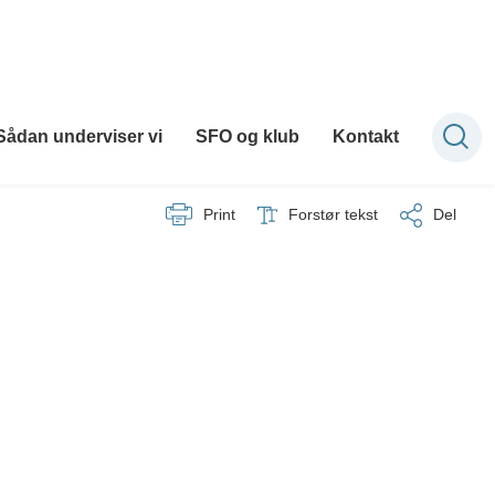
Sådan underviser vi
SFO og klub
Kontakt
Print
Forstør tekst
Del