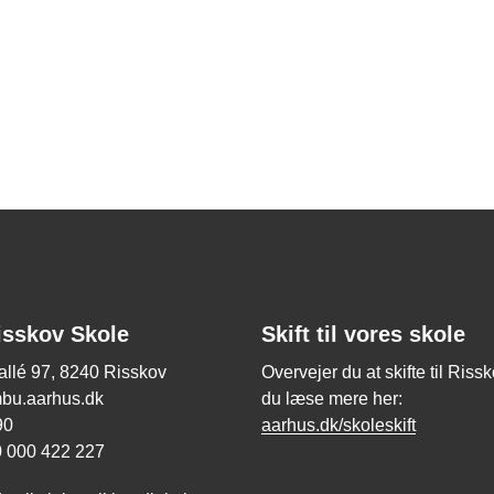
isskov Skole
Skift til vores skole
allé 97, 8240 Risskov
Overvejer du at skifte til Riss
mbu.aarhus.dk
du læse mere her:
 90
aarhus.dk/skoleskift
0 000 422 227