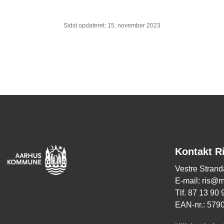
Sidst opdateret: 15. november 2023
Kontakt R
Vestre Strand
E-mail: ris@
Tlf. 87 13 90
EAN-nr.: 579