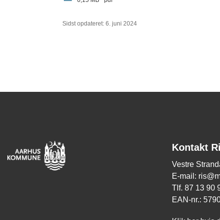
0,15 MB
pdf
Sidst opdateret: 6. juni 2024
Kontakt R
Vestre Strand
E-mail: ris@
Tlf. 87 13 90
EAN-nr.: 579