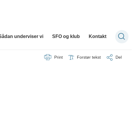
Sådan underviser vi
SFO og klub
Kontakt
Print
Forstør tekst
Del