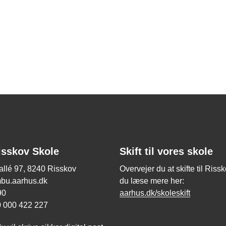
isskov Skole
Skift til vores skole
allé 97, 8240 Risskov
Overvejer du at skifte til Riss
mbu.aarhus.dk
du læse mere her:
 90
aarhus.dk/skoleskift
0 000 422 227