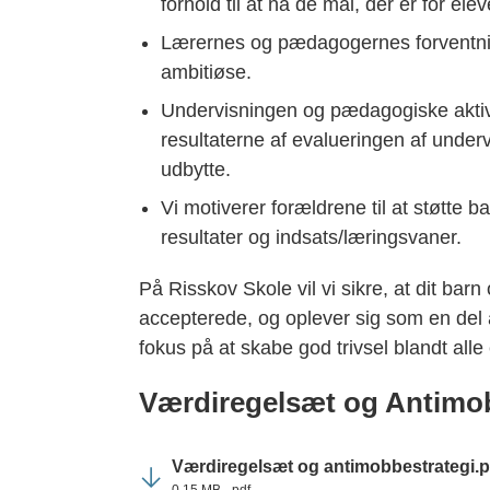
forhold til at nå de mål, der er for el
Lærernes og pædagogernes forventninge
ambitiøse.
Undervisningen og pædagogiske aktiv
resultaterne af evalueringen af under
udbytte.
Vi motiverer forældrene til at støtte 
resultater og indsats/læringsvaner.
På Risskov Skole vil vi sikre, at dit barn
accepterede, og oplever sig som en del a
fokus på at skabe god trivsel blandt all
Værdiregelsæt og Antimob
Værdiregelsæt og antimobbestrategi.p