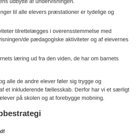
evens udbytte af undervisningen.
r til alle elevers præstationer er tydelige og
iteter tilrettelægges i overensstemmelse med
visningen/de pædagogiske aktiviteter og af elevernes
barnets læring ud fra den viden, de har om barnets
 og alle de andre elever føler sig trygge og
f et inkluderende fællesskab. Derfor har vi et særligt
e elever på skolen og at forebygge mobning.
bestrategi
df